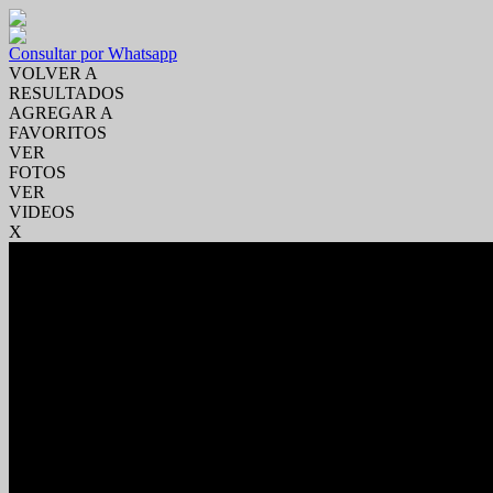
Consultar por Whatsapp
VOLVER A
RESULTADOS
AGREGAR A
FAVORITOS
VER
FOTOS
VER
VIDEOS
X