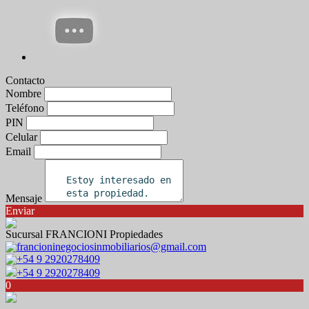
Contacto
Nombre
Teléfono
PIN
Celular
Email
Mensaje
Enviar
Sucursal FRANCIONI Propiedades
francioninegociosinmobiliarios@gmail.com
+54 9 2920278409
+54 9 2920278409
0