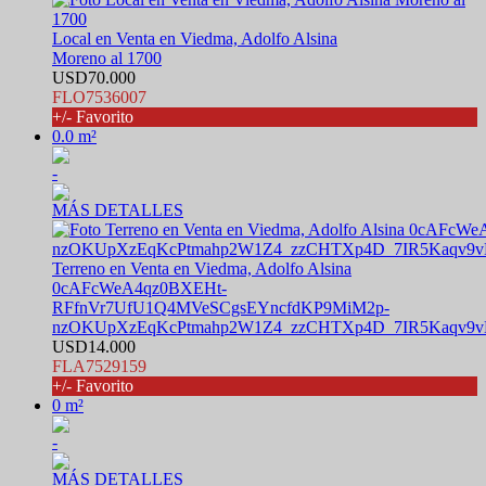
Local en Venta en Viedma, Adolfo Alsina
Moreno al 1700
USD70.000
FLO7536007
+/- Favorito
0.0 m²
-
MÁS DETALLES
Terreno en Venta en Viedma, Adolfo Alsina
0cAFcWeA4qz0BXEHt-
RFfnVr7UfU1Q4MVeSCgsEYncfdKP9MiM2p-
nzOKUpXzEqKcPtmahp2W1Z4_zzCHTXp4D_7IR5Kaqv9v
USD14.000
FLA7529159
+/- Favorito
0 m²
-
MÁS DETALLES