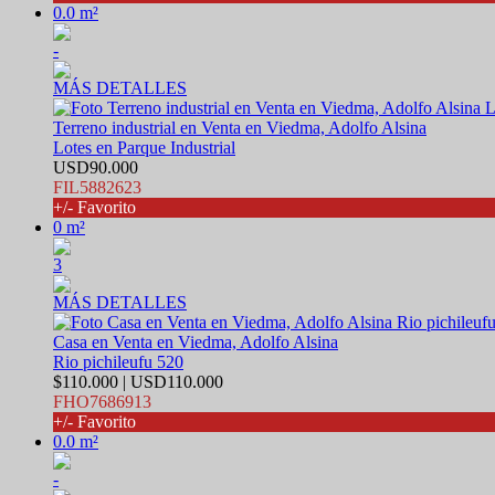
0.0 m²
-
MÁS DETALLES
Terreno industrial en Venta en Viedma, Adolfo Alsina
Lotes en Parque Industrial
USD90.000
FIL5882623
+/- Favorito
0 m²
3
MÁS DETALLES
Casa en Venta en Viedma, Adolfo Alsina
Rio pichileufu 520
$110.000 | USD110.000
FHO7686913
+/- Favorito
0.0 m²
-