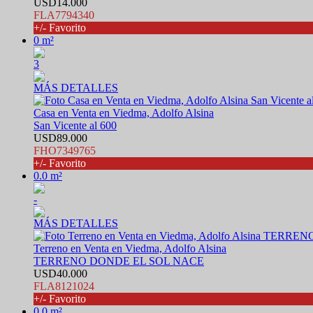
USD14.000
FLA7794340
+/- Favorito
0 m²
3
MÁS DETALLES
Casa en Venta en Viedma, Adolfo Alsina
San Vicente al 600
USD89.000
FHO7349765
+/- Favorito
0.0 m²
-
MÁS DETALLES
Terreno en Venta en Viedma, Adolfo Alsina
TERRENO DONDE EL SOL NACE
USD40.000
FLA8121024
+/- Favorito
0.0 m²