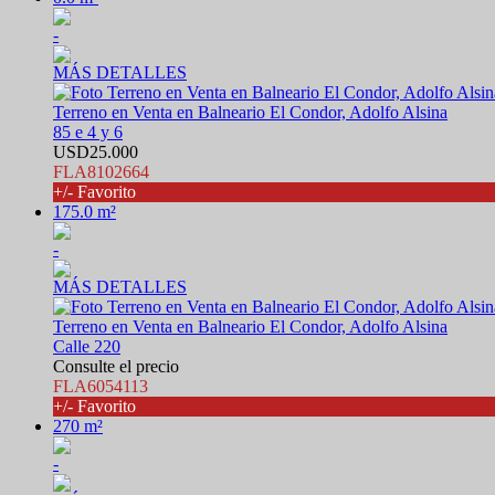
-
MÁS DETALLES
Terreno en Venta en Balneario El Condor, Adolfo Alsina
85 e 4 y 6
USD25.000
FLA8102664
+/- Favorito
175.0 m²
-
MÁS DETALLES
Terreno en Venta en Balneario El Condor, Adolfo Alsina
Calle 220
Consulte el precio
FLA6054113
+/- Favorito
270 m²
-