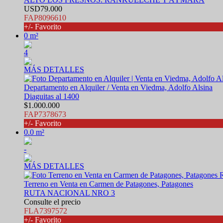
USD79.000
FAP8096610
+/- Favorito
0 m²
4
MÁS DETALLES
Departamento en Alquiler / Venta en Viedma, Adolfo Alsina
Diaguitas al 1400
$1.000.000
FAP7378673
+/- Favorito
0.0 m²
-
MÁS DETALLES
Terreno en Venta en Carmen de Patagones, Patagones
RUTA NACIONAL NRO 3
Consulte el precio
FLA7397572
+/- Favorito