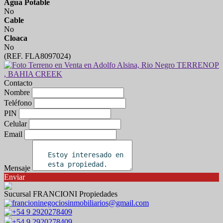
Agua Potable
No
Cable
No
Cloaca
No
(REF. FLA8097024)
Contacto
Nombre
Teléfono
PIN
Celular
Email
Mensaje
Enviar
Sucursal FRANCIONI Propiedades
francioninegociosinmobiliarios@gmail.com
+54 9 2920278409
+54 9 2920278409