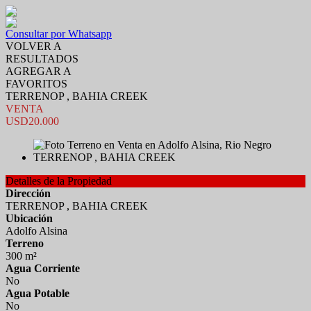
Consultar por Whatsapp
VOLVER A
RESULTADOS
AGREGAR A
FAVORITOS
TERRENOP , BAHIA CREEK
VENTA
USD20.000
Detalles de la Propiedad
Dirección
TERRENOP , BAHIA CREEK
Ubicación
Adolfo Alsina
Terreno
300 m²
Agua Corriente
No
Agua Potable
No