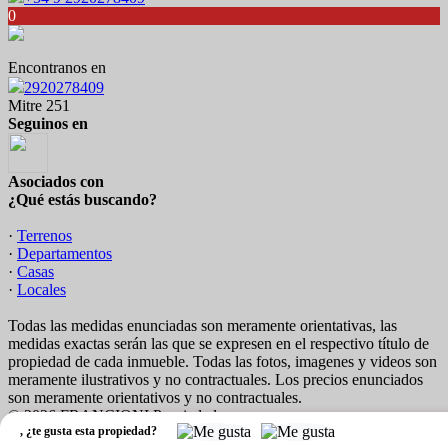
0
Encontranos en
2920278409
Mitre 251
Seguinos en
Asociados con
¿Qué estás buscando?
·
Terrenos
·
Departamentos
·
Casas
·
Locales
Todas las medidas enunciadas son meramente orientativas, las
medidas exactas serán las que se expresen en el respectivo título de
propiedad de cada inmueble. Todas las fotos, imagenes y videos son
meramente ilustrativos y no contractuales. Los precios enunciados
son meramente orientativos y no contractuales.
© 2026 FRANCIONI Propiedades.
,
¿te gusta esta propiedad?
Software Inmobiliario - Tokko Broker